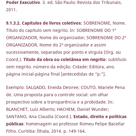
Poder Executivo
. 3. ed. São Paulo: Revista dos Tribunais,
2011.
9.1.3.2. Capítulos de livros coletivos:
SOBRENOME, Nome.
Título do capítulo sem negrito. In: SOBRENOME DO 1º
ORGANIZADOR, Nome do organizador; SOBRENOME DO 2º
ORGANIZADOR, Nome do 2º organizador e assim
sucessivamente, separados por ponto e vírgula (Org. ou
Coord.).
Título da obra ou coletânea em negrito
: subtítulo
sem negrito. número da edição. Cidade: Editora, ano.
página inicial-página final [antecedidas de “p.”].
Exemplo: SALGADO, Eneida Desiree; COUTO, Mariele Pena
de. Uma proposta para o controle social: um olhar
prospectivo sobre a transparência e a probidade. In:
BLANCHET, Luiz Alberto; HACHEM, Daniel Wunder;
SANTANO, Ana Claudia (Coord.).
Estado, direito e políticas
públicas
: homenagem ao professor Romeu Felipe Bacellar
Filho. Curitiba: Íthala, 2014. p. 149-164.