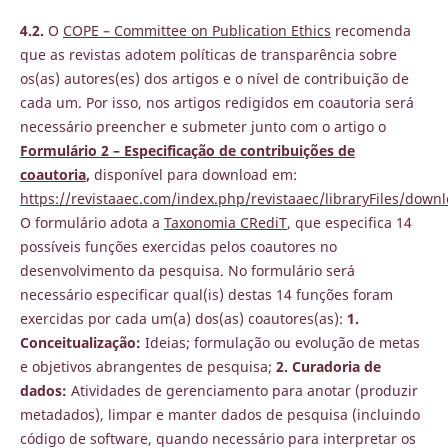
4.2.
O
COPE – Committee on Publication Ethics
recomenda
que as revistas adotem políticas de transparência sobre
os(as) autores(es) dos artigos e o nível de contribuição de
cada um. Por isso, nos artigos redigidos em coautoria será
necessário preencher e submeter junto com o artigo o
Formulário 2 – Especificação de contribuições de
coautoria
,
disponível para download em:
https://revistaaec.com/index.php/revistaaec/libraryFiles/down
O formulário adota a
Taxonomia CRediT
, que especifica 14
possíveis funções exercidas pelos coautores no
desenvolvimento da pesquisa. No formulário será
necessário especificar qual(is) destas 14 funções foram
exercidas por cada um(a) dos(as) coautores(as):
1.
Conceitualização:
Ideias; formulação ou evolução de metas
e objetivos abrangentes de pesquisa;
2. Curadoria de
dados:
Atividades de gerenciamento para anotar (produzir
metadados), limpar e manter dados de pesquisa (incluindo
código de software, quando necessário para interpretar os