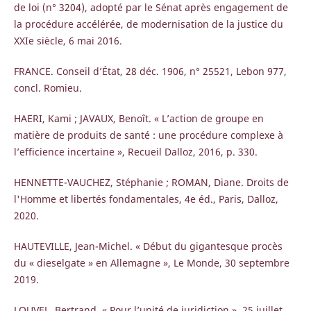
de loi (n° 3204), adopté par le Sénat après engagement de
la procédure accélérée, de modernisation de la justice du
XXIe siècle, 6 mai 2016.
FRANCE. Conseil d’État, 28 déc. 1906, n° 25521, Lebon 977,
concl. Romieu.
HAERI, Kami ; JAVAUX, Benoît. « L’action de groupe en
matière de produits de santé : une procédure complexe à
l’efficience incertaine », Recueil Dalloz, 2016, p. 330.
HENNETTE-VAUCHEZ, Stéphanie ; ROMAN, Diane. Droits de
l'Homme et libertés fondamentales, 4e éd., Paris, Dalloz,
2020.
HAUTEVILLE, Jean-Michel. « Début du gigantesque procès
du « dieselgate » en Allemagne », Le Monde, 30 septembre
2019.
LOUVEL, Bertrand. « Pour l’unité de juridiction », 25 juillet