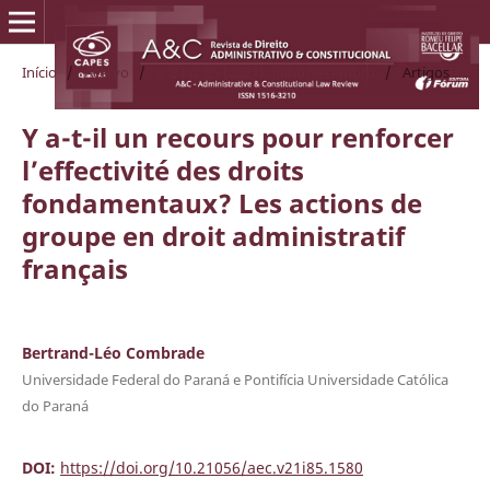
Início
/
Acervo
/
v. 21 n. 85 (2021): julho/setembro
/
Artigos
Y a-t-il un recours pour renforcer
l’effectivité des droits
fondamentaux? Les actions de
groupe en droit administratif
français
Bertrand-Léo Combrade
Universidade Federal do Paraná e Pontifícia Universidade Católica
do Paraná
DOI:
https://doi.org/10.21056/aec.v21i85.1580