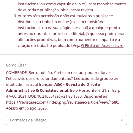
institucional ou como capítulo de livro), com reconhecimento
de autoria e publicação inicial nesta revista.
Autores têm permissão e são estimulados a publicar e
distribuir seu trabalho online (ex.: em repositórios
institucionais ou na sua página pessoal) a qualquer ponto
antes ou durante o processo editorial, já que isso pode gerar
alterações produtivas, bem como aumentar o impacto e a
citação do trabalho publicado (Veja
O Efeito do Acesso Livre
).
Como Citar
COMBRADE, Bertrand-Léo. Y a-t-il un recours pour renforcer
l’effectivité des droits fondamentaux? Les actions de groupe en
droit administratif français.
A&C - Revista de Direito
Administrativo & Constitucional
, Belo Horizonte, v. 21, n. 85, p.
47–60, 2021. DOI:
10.21056/aec.v21i85.1580
. Disponível em:
https://revistaaec.com/index.php/revistaaec/article/view/1580
.
Acesso em: 6 ago. 2026.
Formatos de Citação