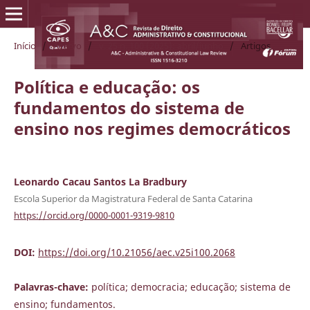
Início
/
Acervo
/
v. 25 n. 100 (2025): abril/junho
/
Artigos
Política e educação: os
fundamentos do sistema de
ensino nos regimes democráticos
Leonardo Cacau Santos La Bradbury
Escola Superior da Magistratura Federal de Santa Catarina
https://orcid.org/0000-0001-9319-9810
DOI:
https://doi.org/10.21056/aec.v25i100.2068
Palavras-chave:
política; democracia; educação; sistema de
ensino; fundamentos.