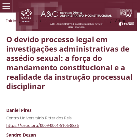
Início
/
Acervo
/
v. 24 n. 97 (2024): julho/setembro
/
Artigos
O devido processo legal em
investigações administrativas de
assédio sexual: a força do
mandamento constitucional e a
realidade da instrução processual
disciplinar
Daniel Pires
Centro Universitário Ritter dos Reis
https://orcid.org/0009-0001-5106-8836
Sandro Dezan