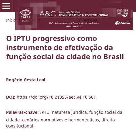
Início
/
Acervo
/
ano 4, n. 16 (2004)
/
Artigos
O IPTU progressivo como
instrumento de efetivação da
função social da cidade no Brasil
Rogério Gesta Leal
DOI:
https://doi.org/10.21056/aec.v4i16.601
Palavras-chave:
IPTU, natureza jurídica, função social da
cidade, cenários normativos e hermenêuticos, direito
consitucional