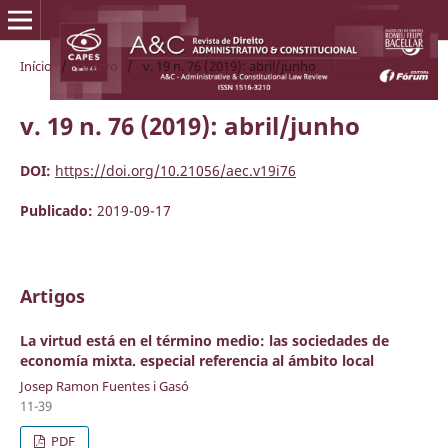
Início
/
Acervo
/
v. 19 n. 76 (2019): abril/junho
v. 19 n. 76 (2019): abril/junho
DOI:
https://doi.org/10.21056/aec.v19i76
Publicado:
2019-09-17
Artigos
La virtud está en el término medio: las sociedades de
economía mixta. especial referencia al ámbito local
Josep Ramon Fuentes i Gasó
11-39
PDF