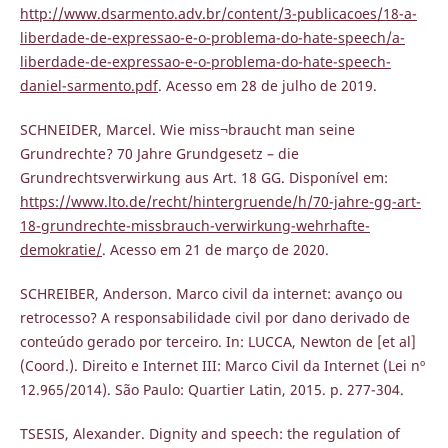
http://www.dsarmento.adv.br/content/3-publicacoes/18-a-
liberdade-de-expressao-e-o-problema-do-hate-speech/a-
liberdade-de-expressao-e-o-problema-do-hate-speech-
daniel-sarmento.pdf
. Acesso em 28 de julho de 2019.
SCHNEIDER, Marcel. Wie miss¬braucht man seine
Grundrechte? 70 Jahre Grundgesetz – die
Grundrechtsverwirkung aus Art. 18 GG. Disponível em:
https://www.lto.de/recht/hintergruende/h/70-jahre-gg-art-
18-grundrechte-missbrauch-verwirkung-wehrhafte-
demokratie/
. Acesso em 21 de março de 2020.
SCHREIBER, Anderson. Marco civil da internet: avanço ou
retrocesso? A responsabilidade civil por dano derivado de
conteúdo gerado por terceiro. In: LUCCA, Newton de [et al]
(Coord.). Direito e Internet III: Marco Civil da Internet (Lei nº
12.965/2014). São Paulo: Quartier Latin, 2015. p. 277-304.
TSESIS, Alexander. Dignity and speech: the regulation of