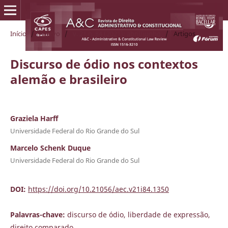
Início
/
Acervo
/
v. 21 n. 84 (2021): abril/junho
/
Artigos
Discurso de ódio nos contextos
alemão e brasileiro
Graziela Harff
Universidade Federal do Rio Grande do Sul
Marcelo Schenk Duque
Universidade Federal do Rio Grande do Sul
DOI:
https://doi.org/10.21056/aec.v21i84.1350
Palavras-chave:
discurso de ódio, liberdade de expressão,
direito comparado.