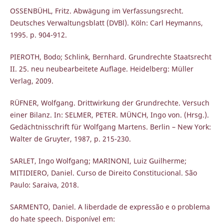
OSSENBÜHL, Fritz. Abwägung im Verfassungsrecht.
Deutsches Verwaltungsblatt (DVBl). Köln: Carl Heymanns,
1995. p. 904-912.
PIEROTH, Bodo; Schlink, Bernhard. Grundrechte Staatsrecht
II. 25. neu neubearbeitete Auflage. Heidelberg: Müller
Verlag, 2009.
RÜFNER, Wolfgang. Drittwirkung der Grundrechte. Versuch
einer Bilanz. In: SELMER, PETER. MÜNCH, Ingo von. (Hrsg.).
Gedächtnisschrift für Wolfgang Martens. Berlin – New York:
Walter de Gruyter, 1987, p. 215-230.
SARLET, Ingo Wolfgang; MARINONI, Luiz Guilherme;
MITIDIERO, Daniel. Curso de Direito Constitucional. São
Paulo: Saraiva, 2018.
SARMENTO, Daniel. A liberdade de expressão e o problema
do hate speech. Disponível em: