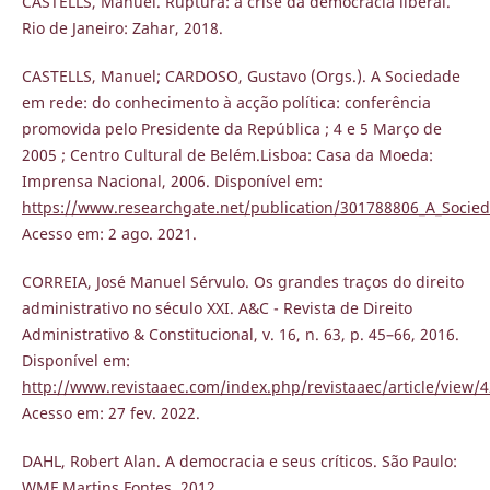
CASTELLS, Manuel. Ruptura: a crise da democracia liberal.
Rio de Janeiro: Zahar, 2018.
CASTELLS, Manuel; CARDOSO, Gustavo (Orgs.). A Sociedade
em rede: do conhecimento à acção política: conferência
promovida pelo Presidente da República ; 4 e 5 Março de
2005 ; Centro Cultural de Belém.Lisboa: Casa da Moeda:
Imprensa Nacional, 2006. Disponível em:
https://www.researchgate.net/publication/301788806_A_Socie
Acesso em: 2 ago. 2021.
CORREIA, José Manuel Sérvulo. Os grandes traços do direito
administrativo no século XXI. A&C - Revista de Direito
Administrativo & Constitucional, v. 16, n. 63, p. 45–66, 2016.
Disponível em:
http://www.revistaaec.com/index.php/revistaaec/article/view/4
Acesso em: 27 fev. 2022.
DAHL, Robert Alan. A democracia e seus críticos. São Paulo:
WMF Martins Fontes, 2012.