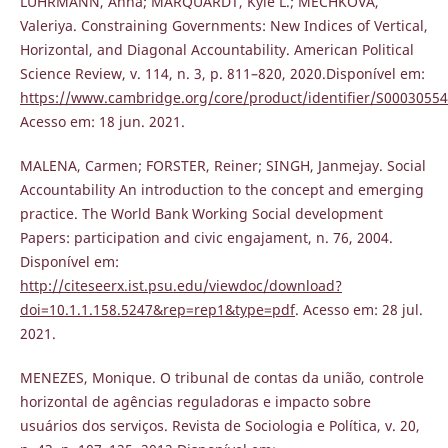
LÜHRMANN, Anna; MARQUARDT, Kyle L.; MECHKOVA,
Valeriya. Constraining Governments: New Indices of Vertical,
Horizontal, and Diagonal Accountability. American Political
Science Review, v. 114, n. 3, p. 811–820, 2020.Disponível em:
https://www.cambridge.org/core/product/identifier/S00030554
Acesso em: 18 jun. 2021.
MALENA, Carmen; FORSTER, Reiner; SINGH, Janmejay. Social
Accountability An introduction to the concept and emerging
practice. The World Bank Working Social development
Papers: participation and civic engajament, n. 76, 2004.
Disponível em:
http://citeseerx.ist.psu.edu/viewdoc/download?
doi=10.1.1.158.5247&rep=rep1&type=pdf
. Acesso em: 28 jul.
2021.
MENEZES, Monique. O tribunal de contas da união, controle
horizontal de agências reguladoras e impacto sobre
usuários dos serviços. Revista de Sociologia e Política, v. 20,