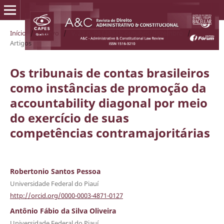
Início
/
Acervo
/
v. 23 n. 94 (2023): outubro/dezembro
/
Artigos
Os tribunais de contas brasileiros
como instâncias de promoção da
accountability diagonal por meio
do exercício de suas
competências contramajoritárias
Robertonio Santos Pessoa
Universidade Federal do Piauí
http://orcid.org/0000-0003-4871-0127
Antônio Fábio da Silva Oliveira
Universidade Federal do Piauí