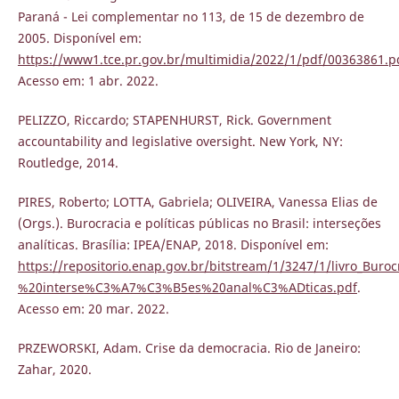
Paraná - Lei complementar no 113, de 15 de dezembro de
2005. Disponível em:
https://www1.tce.pr.gov.br/multimidia/2022/1/pdf/00363861.p
Acesso em: 1 abr. 2022.
PELIZZO, Riccardo; STAPENHURST, Rick. Government
accountability and legislative oversight. New York, NY:
Routledge, 2014.
PIRES, Roberto; LOTTA, Gabriela; OLIVEIRA, Vanessa Elias de
(Orgs.). Burocracia e políticas públicas no Brasil: interseções
analíticas. Brasília: IPEA/ENAP, 2018. Disponível em:
https://repositorio.enap.gov.br/bitstream/1/3247/1/livro_
%20interse%C3%A7%C3%B5es%20anal%C3%ADticas.pdf
.
Acesso em: 20 mar. 2022.
PRZEWORSKI, Adam. Crise da democracia. Rio de Janeiro:
Zahar, 2020.