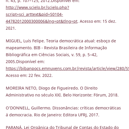
n. 43, p. 107–125, 2012.Disponível em:
http://www.scielo.br/scielo.php?
script=sci_arttext&pid=S0104-
44782012000300006&lng=pt&tlng=pt
. Acesso em: 15 dez.
2021.
MIGUEL, Luís Felipe. Teoria democrática atual: esboço de
mapeamento. BIB - Revista Brasileira de Informação
Bibliográfica em Ciências Sociais, v. 59, p. 5–42,
2005.Disponível em:
https://bibanpocs.emnuvens.com.br/revista/article/view/280/5
Acesso em: 22 fev. 2022.
MOREIRA NETO, Diogo de Figueiredo. O Direito
Administrativo no século XXI. Belo Horizonte: Fórum, 2018.
O’DONNELL, Guillermo. Dissonâncias: críticas democráticas
á democracia. Rio de Janeiro: Editora UFRJ, 2017.
PARANÁ. Lei Orgânica do Tribunal de Contas do Estado do