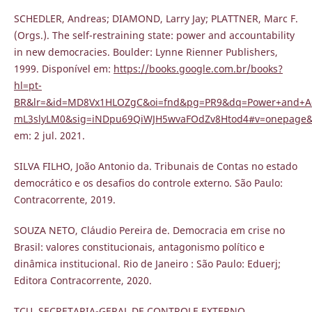
SCHEDLER, Andreas; DIAMOND, Larry Jay; PLATTNER, Marc F.
(Orgs.). The self-restraining state: power and accountability
in new democracies. Boulder: Lynne Rienner Publishers,
1999. Disponível em:
https://books.google.com.br/books?
hl=pt-
BR&lr=&id=MD8Vx1HLOZgC&oi=fnd&pg=PR9&dq=Power+and+Acc
mL3slyLM0&sig=iNDpu69QiWJH5wvaFOdZv8Htod4#v=onepage&q
em: 2 jul. 2021.
SILVA FILHO, João Antonio da. Tribunais de Contas no estado
democrático e os desafios do controle externo. São Paulo:
Contracorrente, 2019.
SOUZA NETO, Cláudio Pereira de. Democracia em crise no
Brasil: valores constitucionais, antagonismo político e
dinâmica institucional. Rio de Janeiro : São Paulo: Eduerj;
Editora Contracorrente, 2020.
TCU, SECRETARIA-GERAL DE CONTROLE EXTERNO