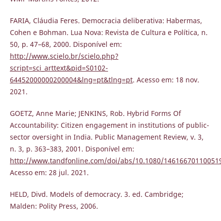
FARIA, Cláudia Feres. Democracia deliberativa: Habermas,
Cohen e Bohman. Lua Nova: Revista de Cultura e Política, n.
50, p. 47–68, 2000. Disponível em:
http://www.scielo.br/scielo.php?
script=sci_arttext&pid=S0102-
64452000000200004&lng=pt&tlng=pt
. Acesso em: 18 nov.
2021.
GOETZ, Anne Marie; JENKINS, Rob. Hybrid Forms Of
Accountability: Citizen engagement in institutions of public-
sector oversight in India. Public Management Review, v. 3,
n. 3, p. 363–383, 2001. Disponível em:
http://www.tandfonline.com/doi/abs/10.1080/14616670110051
Acesso em: 28 jul. 2021.
HELD, Divd. Models of democracy. 3. ed. Cambridge;
Malden: Polity Press, 2006.