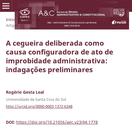
Início
/
Acervo
/
v. 23 n. 94 (2023): outubro/dezembro
/
Artigos
A cegueira deliberada como
causa configuradora de ato de
improbidade administrativa:
indagações preliminares
Rogério Gesta Leal
Universidade de Santa Cruz do Sul
http://orcid.org/0000-0003-1372-6348
DOI:
https://doi.org/10.21056/aec.v23i94.1778