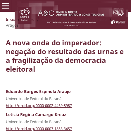
Início
/
Acervo
/
v. 23 n. 94 (2023): outubro/dezembro
/
Artigos
A nova onda do imperador:
negação do resultado das urnas e
a fragilização da democracia
eleitoral
Eduardo Borges Espínola Araújo
Universidade Federal do Paraná
http://orcid.org/0000-0002-4469-8987
Leticia Regina Camargo Kreuz
Universidade Federal do Paraná
http://orcid.org/0000-0003-1853-3457