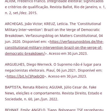
ALVIM, Frederico Franco. Integridade eleitoral: significados
e critérios de qualificação. Revista Ballot, Rio de Janeiro, v. 1,
n. 2, set./dez. 2015.
ARCHEGAS, João Victor; KREUZ, Letícia. The ‘Constitutional
Military Inter¬vention’: Brazil on the Verge of Democratic
Breakdown. Verfassungsblog on Matters Constitutional, 04
jun. 2020. Disponível em: <
https://verfassungsblog.de/the-
constitutional-military-intervention-brazil-on-the-verge-of-
democratic-breakdown/
>. Acesso em 30.jun.2023.
ARGUELHES, Diego Werneck. O Supremo não é lugar para
negacionistas eleitorais. Piauí, 06 jun.2021. Disponível em:
<
https://bit.ly/3PoebO0
>. Acesso em 30.jun.2023.
BAPTISTA, Renata Ribeiro; AGUIAR, Júlio Cesar de. Fake
News, eleições e comportamento. Revista Direito, Estado e
Sociedade, n. 60, jan./jun. 2022.
BEHNKE, Emily; ANGELO, Tiago. Bolsonaro: TSE reconheceu