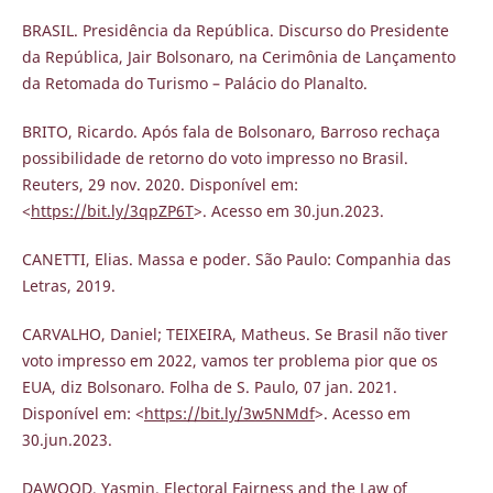
BRASIL. Presidência da República. Discurso do Presidente
da República, Jair Bolsonaro, na Cerimônia de Lançamento
da Retomada do Turismo – Palácio do Planalto.
BRITO, Ricardo. Após fala de Bolsonaro, Barroso rechaça
possibilidade de retorno do voto impresso no Brasil.
Reuters, 29 nov. 2020. Disponível em:
<
https://bit.ly/3qpZP6T
>. Acesso em 30.jun.2023.
CANETTI, Elias. Massa e poder. São Paulo: Companhia das
Letras, 2019.
CARVALHO, Daniel; TEIXEIRA, Matheus. Se Brasil não tiver
voto impresso em 2022, vamos ter problema pior que os
EUA, diz Bolsonaro. Folha de S. Paulo, 07 jan. 2021.
Disponível em: <
https://bit.ly/3w5NMdf
>. Acesso em
30.jun.2023.
DAWOOD, Yasmin. Electoral Fairness and the Law of