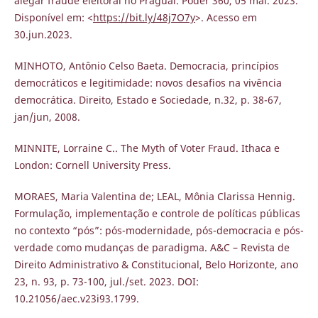
alegar fraude eleitoral no Praguai. Poder 360, 05 mai. 2023.
Disponível em: <
https://bit.ly/48j7O7y
>. Acesso em
30.jun.2023.
MINHOTO, Antônio Celso Baeta. Democracia, princípios
democráticos e legitimidade: novos desafios na vivência
democrática. Direito, Estado e Sociedade, n.32, p. 38-67,
jan/jun, 2008.
MINNITE, Lorraine C.. The Myth of Voter Fraud. Ithaca e
London: Cornell University Press.
MORAES, Maria Valentina de; LEAL, Mônia Clarissa Hennig.
Formulação, implementação e controle de políticas públicas
no contexto “pós”: pós-modernidade, pós-democracia e pós-
verdade como mudanças de paradigma. A&C – Revista de
Direito Administrativo & Constitucional, Belo Horizonte, ano
23, n. 93, p. 73-100, jul./set. 2023. DOI:
10.21056/aec.v23i93.1799.