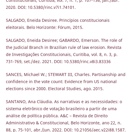
Constitucionais, Curitiba, vol. 7, n. 1, p. 107-136, jan./abr.
2020. DOI: 10.5380/rinc.v7i1.74101.
SALGADO, Eneida Desiree. Princípios constitucionais
eleitorais. Belo Horizonte: Fórum, 2015.
SALGADO, Eneida Desiree; GABARDO, Emerson. The role of
the Judicial Branch in Brazilian rule of law erosion. Revista
de Investigações Constitucionais, Curitiba, vol. 8, n. 3, p.
731-769, set./dez. 2021. DOI: 10.5380/rinc.v8i3.83336
SANCES, Michael W.; STEWART III, Charles. Partisanship and
confidence in the vote count: Evidence from US national
elections since 2000. Electoral Studies, ago. 2015.
SANTANO, Ana Cláudia. As narrativas e as necessidades: o
sistema eletrônico de votação brasileiro a partir de uma
análise de política pública. A&C – Revista de Direito
Administrativo & Constitucional, Belo Horizonte, ano 22, n.
88, p. 75-101, abr./jun. 2022. DOI: 10.21056/aec.v22i88.1587.