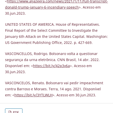
<
https://www.aljazeera.com/news/2021/1/11/full-transcript-
donald-trump-january-6-incendiary-speech
>. Acesso em
30.jun.2023.
UNITED STATES OF AMERICA. House of Representatives.
Final Report of the Select Committee to Investigate the
January 6th Attack on the United States Capital. Washington:
US Government Publishing Office, 2022. p. 427-669.
VASCONCELLOS, Rodrigo. Bolsonaro volta a questionar
segurança da urna eletrônica. CNN Brasil, 14 abr. 2022.
Disponível em: <
https://bit.ly/42p3v6a
>. Acesso em
30.jun.2023.
VASCONCELOS, Renato. Bolsonaro vai pedir impeachment
contra Barroso e Moraes. Terra, 14 ago. 2021. Disponível
em: <
https://bit.ly/3YTLWLH
>. Acesso em 30.jun.2023.
PDF