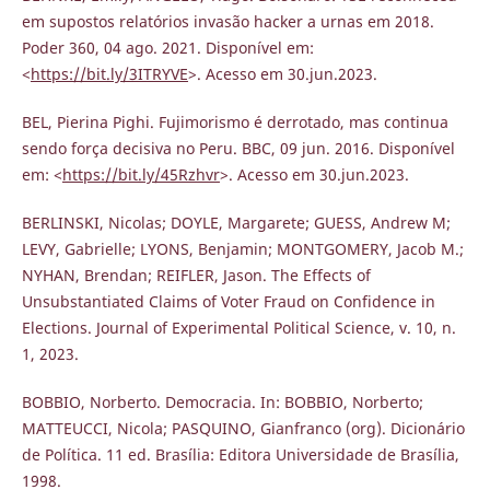
em supostos relatórios invasão hacker a urnas em 2018.
Poder 360, 04 ago. 2021. Disponível em:
<
https://bit.ly/3ITRYVE
>. Acesso em 30.jun.2023.
BEL, Pierina Pighi. Fujimorismo é derrotado, mas continua
sendo força decisiva no Peru. BBC, 09 jun. 2016. Disponível
em: <
https://bit.ly/45Rzhvr
>. Acesso em 30.jun.2023.
BERLINSKI, Nicolas; DOYLE, Margarete; GUESS, Andrew M;
LEVY, Gabrielle; LYONS, Benjamin; MONTGOMERY, Jacob M.;
NYHAN, Brendan; REIFLER, Jason. The Effects of
Unsubstantiated Claims of Voter Fraud on Confidence in
Elections. Journal of Experimental Political Science, v. 10, n.
1, 2023.
BOBBIO, Norberto. Democracia. In: BOBBIO, Norberto;
MATTEUCCI, Nicola; PASQUINO, Gianfranco (org). Dicionário
de Política. 11 ed. Brasília: Editora Universidade de Brasília,
1998.