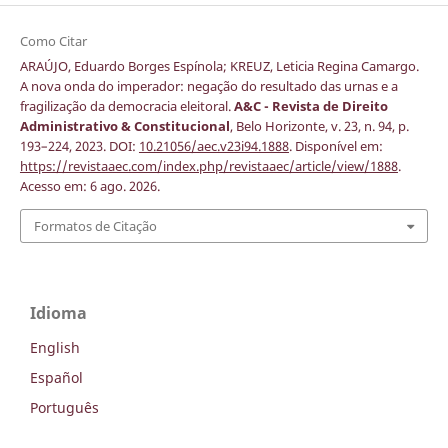
Como Citar
ARAÚJO, Eduardo Borges Espínola; KREUZ, Leticia Regina Camargo.
A nova onda do imperador: negação do resultado das urnas e a
fragilização da democracia eleitoral.
A&C - Revista de Direito
Administrativo & Constitucional
, Belo Horizonte, v. 23, n. 94, p.
193–224, 2023. DOI:
10.21056/aec.v23i94.1888
. Disponível em:
https://revistaaec.com/index.php/revistaaec/article/view/1888
.
Acesso em: 6 ago. 2026.
Formatos de Citação
Idioma
English
Español
Português