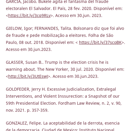
GARCÍA, Jacobo. Bukele agita el fantasma del fraude
electoralen El Salvador. El País, 28 fev. 2020. Disponível em:
<
https://bit.ly/3cq9RLv
>. Acesso em 30.jun. 2023.
GIELOW, Igor; FERNANDES, Talita. Bolsonaro diz que foi alvo
de fraude e pede mobilização a eleitores. Folha de São
Paulo, 08 out. 2018. Disponível em: <
https://bit.ly/37scoBK
>.
Acesso em 30.jun.2023.
GLASSER, Susan B.. Trump is the election crisis he is
warning about. The New Yorker, 30 jul. 2020. Disponível em:
<
http://bit.ly/3UtEswJ
>. Acesso em 30.jun.2023.
GOLDFEDER, Jerry H. Excessive Judicialization, Extralegal
Interventions, and Violent Inssurection: a Snapshot of our
59th Presidential Election. Fordham Law Review, n. 2, v. 90,
nov. 2021. p. 357-359.
GONZALEZ, Felipe. La aceptabilidad de la derrota, esencia
de la democracia. Ciudad de Mexico: Instituto Nacional