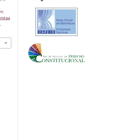
em:
vistaa
.