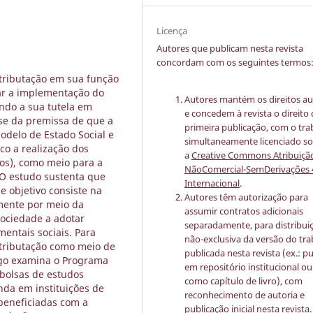
Licença
Autores que publicam nesta revista
concordam com os seguintes termos
a tributação em sua função
ar a implementação do
Autores mantém os direitos au
ndo a sua tutela em
e concedem à revista o direito
-se da premissa de que a
primeira publicação, com o tra
odelo de Estado Social e
simultaneamente licenciado s
co a realização dos
a
Creative Commons Atribuiçã
mos), como meio para a
NãoComercial-SemDerivações 
O estudo sustenta que
Internacional
.
 objetivo consiste na
Autores têm autorização para
lmente por meio da
assumir contratos adicionais
sociedade a adotar
separadamente, para distribui
mentais sociais. Para
não-exclusiva da versão do tr
 tributação como meio de
publicada nesta revista (ex.: pu
tigo examina o Programa
em repositório institucional ou
bolsas de estudos
como capítulo de livro), com
nda em instituições de
reconhecimento de autoria e
 beneficiadas com a
publicação inicial nesta revista.