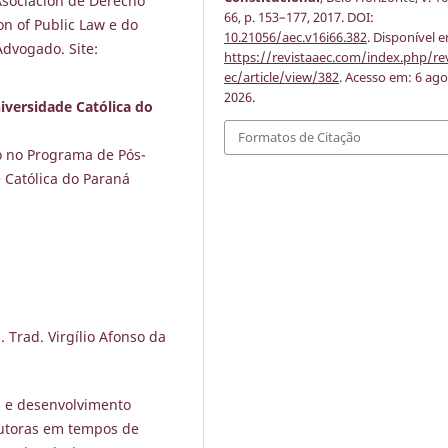
Asociación de Derecho
66, p. 153–177, 2017. DOI:
on of Public Law e do
10.21056/aec.v16i66.382
. Disponível 
Advogado. Site:
https://revistaaec.com/index.php/re
ec/article/view/382
. Acesso em: 6 ago
2026.
niversidade Católica do
Formatos de Citação
o no Programa de Pós-
 Católica do Paraná
 Trad. Virgílio Afonso da
s e desenvolvimento
dutoras em tempos de