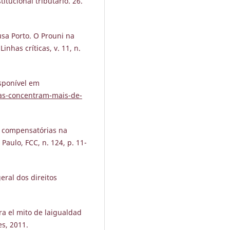
tucional tributário. 26.
sa Porto. O Prouni na
inhas críticas, v. 11, n.
ponível em
as-concentram-mais-de-
 e compensatórias na
 Paulo, FCC, n. 124, p. 11-
eral dos direitos
ra el mito de laigualdad
es, 2011.