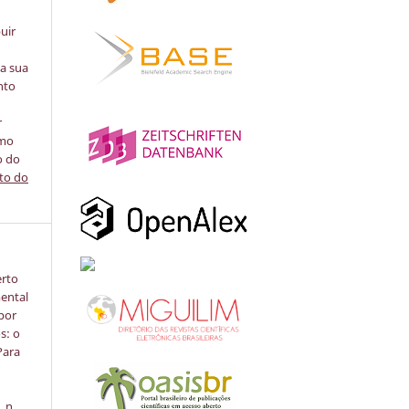
uir
na sua
nto
r
omo
o do
ito do
erto
ental
por
s: o
Para
, n.