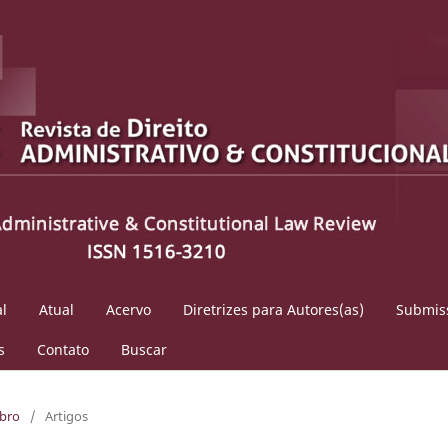
al
Atual
Acervo
Diretrizes para Autores(as)
Submis
s
Contato
Buscar
mbro
/
Artigos