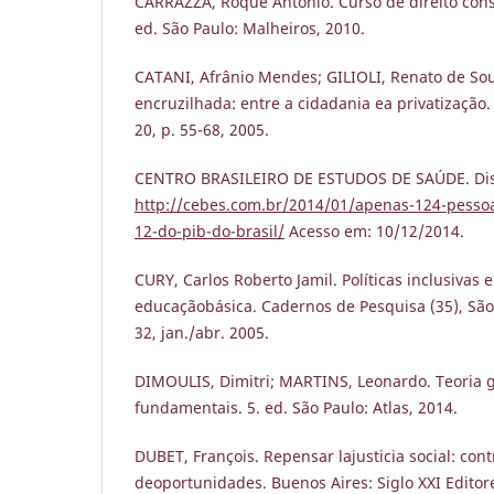
CARRAZZA, Roque Antonio. Curso de direito consti
ed. São Paulo: Malheiros, 2010.
CATANI, Afrânio Mendes; GILIOLI, Renato de Sou
encruzilhada: entre a cidadania ea privatização. L
20, p. 55-68, 2005.
CENTRO BRASILEIRO DE ESTUDOS DE SAÚDE. Dis
http://cebes.com.br/2014/01/apenas-124-pesso
12-do-pib-do-brasil/
Acesso em: 10/12/2014.
CURY, Carlos Roberto Jamil. Políticas inclusivas
educaçãobásica. Cadernos de Pesquisa (35), São
32, jan./abr. 2005.
DIMOULIS, Dimitri; MARTINS, Leonardo. Teoria g
fundamentais. 5. ed. São Paulo: Atlas, 2014.
DUBET, François. Repensar lajusticia social: cont
deoportunidades. Buenos Aires: Siglo XXI Editor