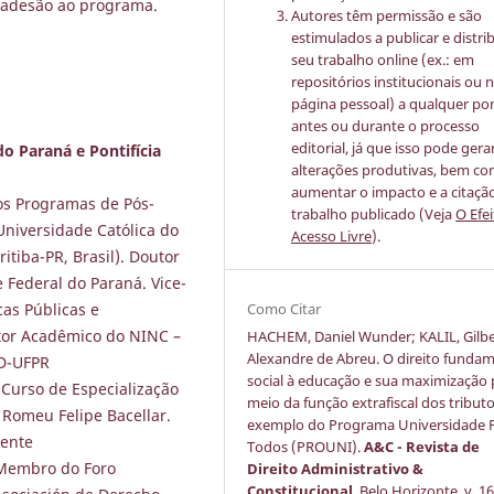
a adesão ao programa.
Autores têm permissão e são
estimulados a publicar e distrib
seu trabalho online (ex.: em
repositórios institucionais ou 
página pessoal) a qualquer po
antes ou durante o processo
editorial, já que isso pode gera
o Paraná e Pontifícia
alterações produtivas, bem c
aumentar o impacto e a citaçã
os Programas de Pós-
trabalho publicado (Veja
O Efe
 Universidade Católica do
Acesso Livre
).
tiba-PR, Brasil). Doutor
 Federal do Paraná. Vice-
Como Citar
as Públicas e
or Acadêmico do NINC –
HACHEM, Daniel Wunder; KALIL, Gilb
Alexandre de Abreu. O direito fundam
GD-UFPR
social à educação e sua maximização 
Curso de Especialização
meio da função extrafiscal dos tributo
o Romeu Felipe Bacellar.
exemplo do Programa Universidade 
cente
Todos (PROUNI).
A&C - Revista de
 Membro do Foro
Direito Administrativo &
Constitucional
, Belo Horizonte, v. 16