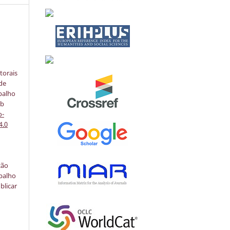
:
torais
 de
balho
ob
o-
4.0
ção
abalho
blicar